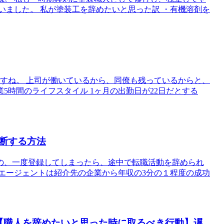
いました。 私が塗装工を辞めたいと思った訳 ・有機溶剤を
すね。 上司が働いているから、同僚も残っているからと、
業5時間のライフスタイル 1ヶ月の出勤日が22日だとする
断する方法
の、一度登録してしまったら、途中で転職活動を辞められ
エージェントは紹介先の企業から年収の3分の１程度の成功
【職人を辞めたいと思った時に取るべき行動】遅