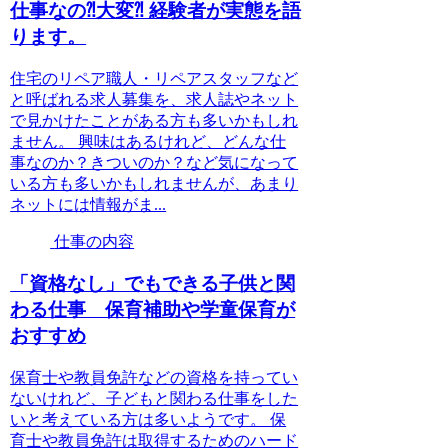
仕事なの⁈大変⁈ 経験者が実態を語
ります。
住宅のリペア職人・リペアスタッフなど
と呼ばれる求人募集を、求人誌やネット
で見かけたことがある方も多いかもしれ
ません。 興味はあるけれど、どんな仕
事なのか？きついのか？など気になって
いる方も多いかもしれませんが、あまり
ネットには情報がま...
仕事の内容
「資格なし」でもできる子供と関
わる仕事 保育補助や学童保育が
おすすめ
保育士や教員免許などの資格を持ってい
ないけれど、子どもと関わる仕事をした
いと考えている方は多いようです。 保
育士や教員免許は取得するためのハード