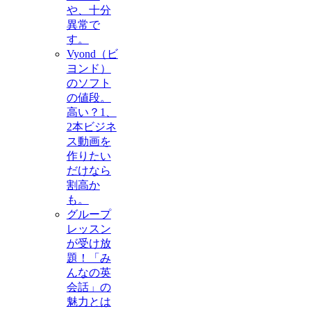
や、十分
異常で
す。
Vyond（ビ
ヨンド）
のソフト
の値段。
高い？1、
2本ビジネ
ス動画を
作りたい
だけなら
割高か
も。
グループ
レッスン
が受け放
題！「み
んなの英
会話」の
魅力とは