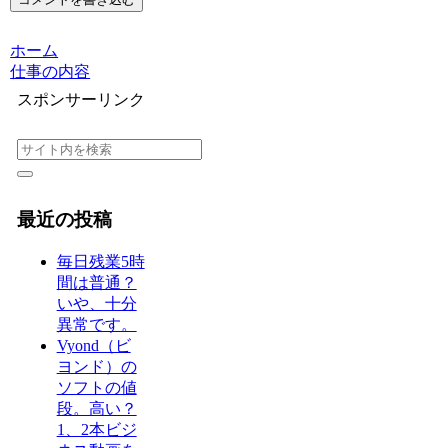
ホーム
仕事の内容
スポンサーリンク
最近の投稿
毎日残業5時
間は普通？
いや、十分
異常です。
Vyond（ビ
ヨンド）の
ソフトの値
段。高い？
1、2本ビジ