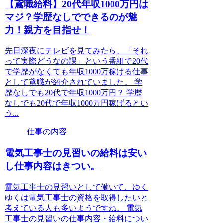
【鳶職給料】20代年収1000万円は
マジ？学歴なしでできるのが魅
力！親方を目指せ！
先日深夜にテレビを見てみたら、「それ
って実際どうなの課」という番組で20代
で学歴がなくても年収1000万稼げる仕事
として鳶職が紹介されていました。 学
歴なしでも20代で年収1000万円？ 学歴
なしでも20代で年収1000万円稼げるとい
う...
仕事の内容
電気工事士の見習いの給料は安い
し仕事内容はきつい。
電気工事士の見習いとして働いて、ゆく
ゆくは電気工事士の資格を取得したいと
考えている人も多いようですね。 電気
工事士の見習いの仕事内容・給料につい