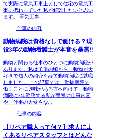
て実際に電気工事士として住宅の電気工
事に携わっていた私が解説したいと思い
ます。 電気工事...
仕事の内容
動物病院は資格なしで働ける？現
役3年の動物看護士が本音を暴露!!
動物と関わる仕事のひとつに動物病院が
あります。私は子供の頃から、動物が大
好きで知人の紹介を経て動物病院に就職
しました。 この記事では、動物病院で
働くことに興味がある方へ向けて、動物
病院に3年勤務する私が実際の仕事内容
や、仕事の大変さな...
仕事の内容
【リペア職人って何？】求人によ
くあるリペアスタッフとはどんな