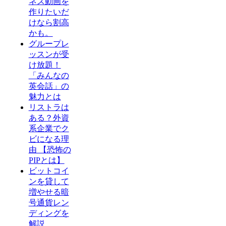
ネス動画を
作りたいだ
けなら割高
かも。
グループレ
ッスンが受
け放題！
「みんなの
英会話」の
魅力とは
リストラは
ある？外資
系企業でク
ビになる理
由 【恐怖の
PIPとは】
ビットコイ
ンを貸して
増やせる暗
号通貨レン
ディングを
解説