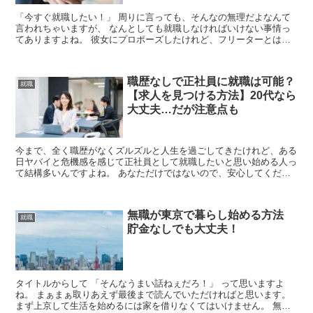
「今すぐ就職したい！」 周りに言っても、そんなの無理だよなんて
言われちゃいますが、 なんとしても就職しなければいけない事情っ
てありますよね。 彼女にプロポーズしたけれど、フリーターとは結
婚できないって言われたとか、 彼女はク...
職歴なしで正社員に就職は可能？
就職
【求人を見つける方法】20代なら
大丈夫…だが注意点も
今まで、全く職歴がなくズルズルと人生を過ごしてきたけれど、ある
日ヤバイと危機感を感じて正社員として就職したいと思い始める人っ
て結構多いんですよね。 あなただけではないので、安心してくださ
い。 結論から言うと、20代なら職歴なしでも正社員...
無職が東京で暮らし始める方法
就職
貯金なしでも大丈夫！
タイトルからして 「そんなうまい話ねぇだろ！」 って思いますよ
ね。 まぁまぁ取りあえず最後まで読んでいただければと思います。
まず上京して生活を始めるには家を借りなくてはいけません。 無職