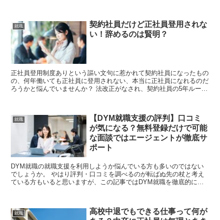
は賃貸住宅が借りられな...
契約社員だけど正社員登用されな
就職
い！辞めるのは賢明？
正社員登用制度ありという謳い文句に惹かれて契約社員になったもの
の、何年働いても正社員に登用されない、本当に正社員になれるのだ
ろうかと悩んでいませんか？ 法改正がなされ、契約社員の5年ルール
というのができました。 でも、契約社員として5年...
【DYM就職支援の評判】口コミ
就職
が気になる？無料登録だけで可能
な面談ではエージェントが徹底サ
ポート
DYM就職の就職支援を利用しようか悩んでいる方も多いのではない
でしょうか。 やはり評判・口コミを調べるのが転ばぬ先の杖と考え
ている方もいると思いますが、この記事ではDYM就職を徹底的に調
べ上げています。 あなたの悩みを払拭して、...
高校中退でもできる仕事って何が
就職