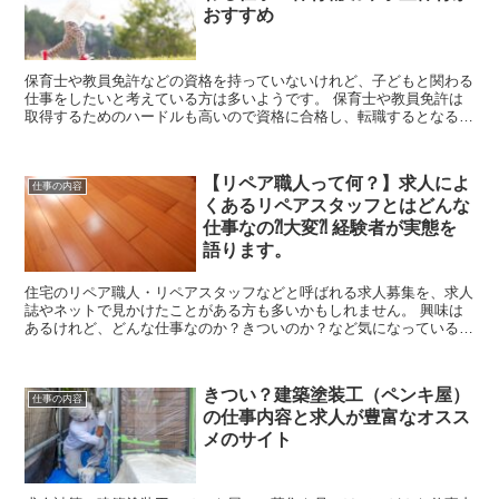
おすすめ
保育士や教員免許などの資格を持っていないけれど、子どもと関わる
仕事をしたいと考えている方は多いようです。 保育士や教員免許は
取得するためのハードルも高いので資格に合格し、転職するとなると
ハードルは高いですよね。 資格なしでもでき...
【リペア職人って何？】求人によ
仕事の内容
くあるリペアスタッフとはどんな
仕事なの⁈大変⁈ 経験者が実態を
語ります。
住宅のリペア職人・リペアスタッフなどと呼ばれる求人募集を、求人
誌やネットで見かけたことがある方も多いかもしれません。 興味は
あるけれど、どんな仕事なのか？きついのか？など気になっている方
も多いかもしれませんが、あまりネットには情報がま...
きつい？建築塗装工（ペンキ屋）
仕事の内容
の仕事内容と求人が豊富なオスス
メのサイト