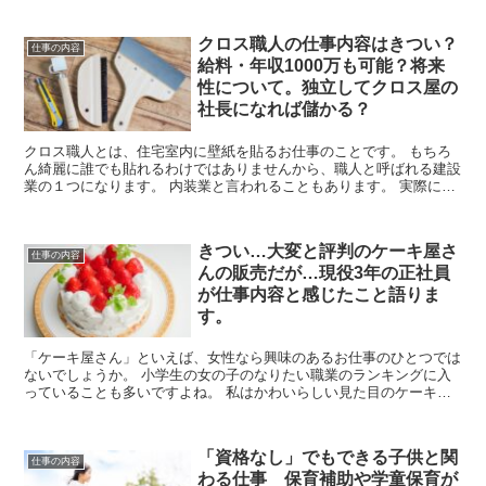
クロス職人の仕事内容はきつい？
仕事の内容
給料・年収1000万も可能？将来
性について。独立してクロス屋の
社長になれば儲かる？
クロス職人とは、住宅室内に壁紙を貼るお仕事のことです。 もちろ
ん綺麗に誰でも貼れるわけではありませんから、職人と呼ばれる建設
業の１つになります。 内装業と言われることもあります。 実際にク
ロス職人の見習いとして働いたことがあり、クロス...
きつい…大変と評判のケーキ屋さ
仕事の内容
んの販売だが…現役3年の正社員
が仕事内容と感じたこと語りま
す。
「ケーキ屋さん」といえば、女性なら興味のあるお仕事のひとつでは
ないでしょうか。 小学生の女の子のなりたい職業のランキングに入
っていることも多いですよね。 私はかわいらしい見た目のケーキを
売る店員さんを見てあこがれたため個人経営のケー...
「資格なし」でもできる子供と関
仕事の内容
わる仕事 保育補助や学童保育が