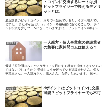
トコインに交換するレートは損！
ビットフライヤーで換えるデメリ
ットとは。
最近話題のビットコイン。 周りでも始めているという方も増えてい
ますね！ またポイ活というポイントを積極的に貯めることや、ポイ
ント投資も少しブームになっていますよね。 ビットコイン×ポイント
というどちらも話題になっていることの掛...
一人親方・個人事業主の建設業者
暗号通貨
の集客に家仲間コムは使える？
最近「家仲間コム」というサイトを目にする機会も増えてきているの
ではないでしょうか？ 登録しようか迷っている建設会社さん、個人
事業主さん、一人親方さん、職人さん、も多いと思います。 家仲間
コムは一人親方として動いている個人事業主で...
dポイントはビットコインに交換
暗号通貨
可能？ビットフライヤーでも不可